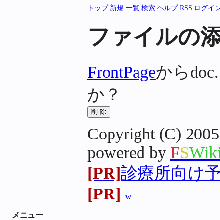
トップ
新規
一覧
検索
ヘルプ
RSS
ログイ
ファイルの
FrontPage
からdoc
か？
Copyright (C) 2005
powered by
F
S
Wik
[PR]
診療所向け予約
[PR]
w
メニュー