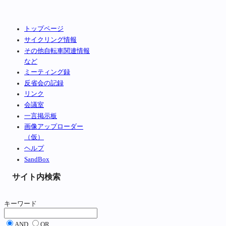
トップページ
サイクリング情報
その他自転車関連情報
など
ミーティング録
反省会の記録
リンク
会議室
一言掲示板
画像アップローダー
（仮）
ヘルプ
SandBox
サイト内検索
キーワード
AND
OR