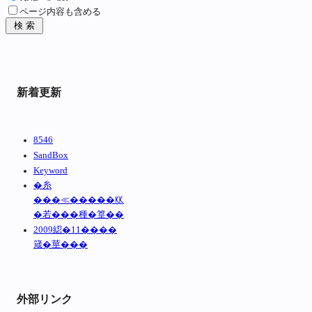
ページ内容も含める
新着更新
8546
SandBox
Keyword
�糸
���≪�����㏍
�若���種�篁��
2009綛�11����
箴�莖���
外部リンク