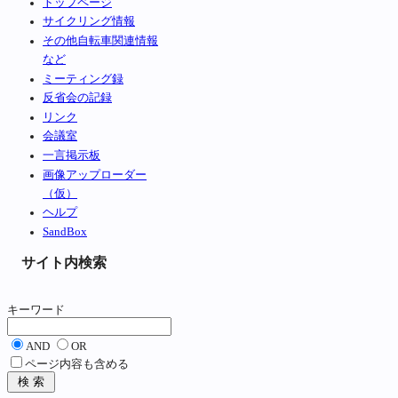
トップページ
サイクリング情報
その他自転車関連情報
など
ミーティング録
反省会の記録
リンク
会議室
一言掲示板
画像アップローダー
（仮）
ヘルプ
SandBox
サイト内検索
キーワード
AND
OR
ページ内容も含める