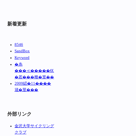
新着更新
8546
SandBox
Keyword
�糸
���≪�����㏍
�若���種�篁��
2009綛�11����
箴�莖���
外部リンク
金沢大学サイクリング
クラブ